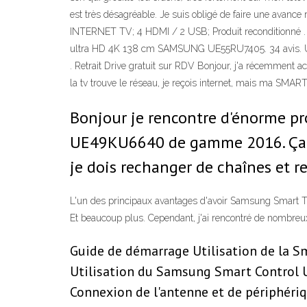
est très désagréable. Je suis obligé de faire une avan
INTERNET TV; 4 HDMI / 2 USB; Produit reconditionné . 1
ultra HD 4K 138 cm SAMSUNG UE55RU7405. 34 avis. U
. Retrait Drive gratuit sur RDV Bonjour, j'a récemment a
la tv trouve le réseau, je reçois internet, mais ma SMA
Bonjour je rencontre d'énorme p
UE49KU6640 de gamme 2016. Ça dev
je dois rechanger de chaînes et re
L'un des principaux avantages d'avoir Samsung Smart TV D
Et beaucoup plus. Cependant, j'ai rencontré de nombreu
Guide de démarrage Utilisation de la S
Utilisation du Samsung Smart Control U
Connexion de l'antenne et de périphéri