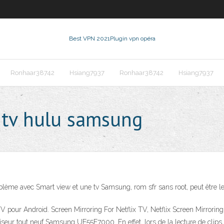
Best VPN 2021
Plugin vpn opéra
Ronhaar38742
Hsiang7937
Ronhaar38742
Hsiang7937
 tv hulu samsung
lème avec Smart view et une tv Samsung, rom sfr sans root, peut être le
TV pour Android. Screen Mirroring For Netflix TV, Netflix Screen Mirrorin
viseur tout neuf Samsung UE55F7000. En effet, lors de la lecture de clips 