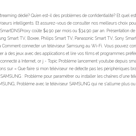
treaming dédié? Qu’en est-il des problèmes de confidentialité? Et quel est
seurs intelligents. Et assurez-vous de consulter nos meilleurs choix pou
 SmartDNSProxy coûte $4.90 par mois ou $34.90 par an. Présentation d
ng Smart TV, Boxee, Philips Smart TV, Panasonic Smart TV, Sony Smart
sa Comment connecter un téléviseur Samsung au Wi-Fi. Vous pouvez con
, jouer à des jeux avec des applications et lire vos films et programmes pr
pas connecté à Internet, or j - Topic Problème lancement youtube dep
ns sur « Que faire si mon téléviseur ne détecte pas les périphériques b
tv SAMSUNG : Problème pour paramétrer ou installer les chaînes d'une t
AMSUNG; Problème avec le téléviseur SAMSUNG qui ne s'allume plus ou