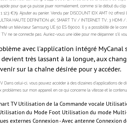
ce rapide pour que ça puisse jouer normalement, comme si le début du c
 123 €79. Ajouter au panier. Vendu par DISCOUNT IDX AMT (+2 offres) Liv
LTRA HAUTE DEFINITION 4K; SMART TV / INTERNET TV; 3 HDMI / 2 US
cheté un téléviseur Samsung UE 50 ES 69000. Il y a possibilité de le conne
RT TV ne se connecte pas. Auriez-vous une idée pour me dépanner s'il vou
roblème avec l'application intégré MyCana
ient très lassant à la longue, aux changem
venir sur la chaîne désirée pour y accéder.
ans celui-ci, vous pouvez accéder à des dizaines d'applications de diffu
x problèmes sur mon appareil en ce qui concerne la vitesse et le contenu
mart TV Utilisation de la Commande vocale Utilisa
tilisation du Mode Foot Utilisation du mode Multi
ques externes Connexion - Avec antenne Connexion d