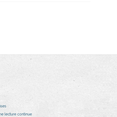
ises
ne lecture continue