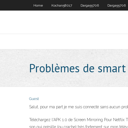
Home
Kochan58017
Darga55706
Darga55706
Problèmes de smart
Guest
Salut, pour ma part je me suis connecté sans aucun prob
Téléchargez l'APK 1.0 de Screen Mirroring Pour Netflix 
son qui grésille (ou crache) très fortement sur mon télé