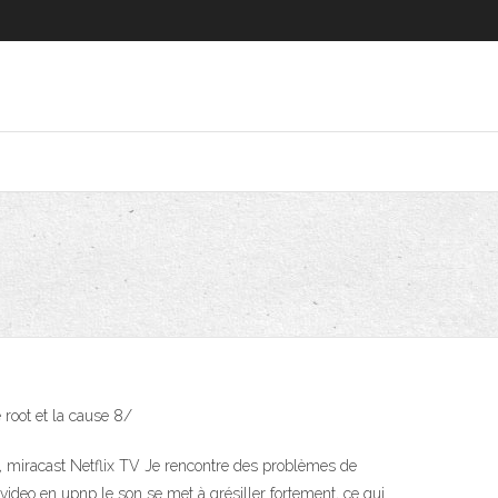
 root et la cause 8/
g, miracast Netflix TV Je rencontre des problèmes de
video en upnp le son se met à grésiller fortement, ce qui